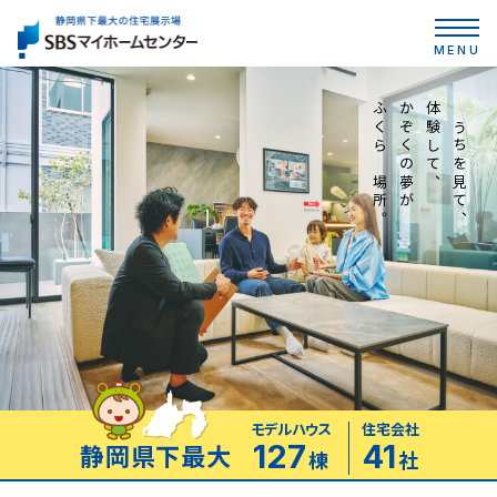
MENU
ふくらむ場所。
かぞくの夢が
体験して、
おうちを見て、
モデルハウス
住宅会社
静岡県下最大
127
41
棟
社