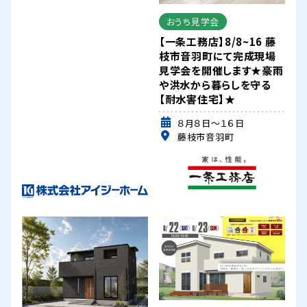
おうち見学会
【一条工務店】8/8~16 藤
枝市音羽町にて完成現場
見学会を開催します★豪雨
や洪水から暮らしを守る
【耐水害住宅】★
８月８日～１６日
藤枝市音羽町