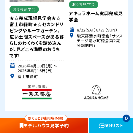
おうち見学会
おうち見学会
アキュラホーム実邸完成見
★☆完成現場見学会★☆
学会
富士市緑町★☆セカンドリ
8/22(SAT）8/23（SUN）
ビングやルーフガーデン、
駿東郡清水町徳倉「サンス
広い土間スペースがある暮
テージ清水町徳倉第２期
らしのわくわくを詰め込ん
分譲地内」
だ、見どころ満載のおうち
です！
2026年8月10日(月）～
2026年8月16日(日）
富士市緑町
さくっと3棟同時予約！
0
モデルハウス
見学予約
検討リスト
一覧を見る