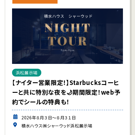
浜松展示場
【ナイター営業限定！】Starbucksコーヒ
ーと共に特別な夜を🌙期間限定！web予
約でシールの特典も！
2026年８月３日～８月３１日
積水ハウス㈱シャーウッド浜松展示場