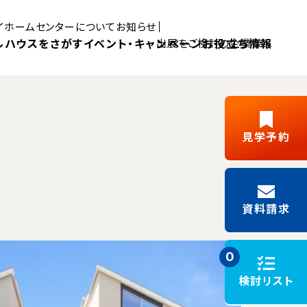
マイホームセンターについて
お知らせ
ルハウスをさがす
イベント・キャンペーン
お役立ち情報
出展をご検討の企業様へ
Pick UP MYHOME
見学予約
三島展示場
富士展示場
デルハウス
新築ご成約
藤枝展示場
浜松展示場
Y見学
フリーパス
キャンペーン
資料請求
施工事例
モデルハウスイベント
0
検討リスト