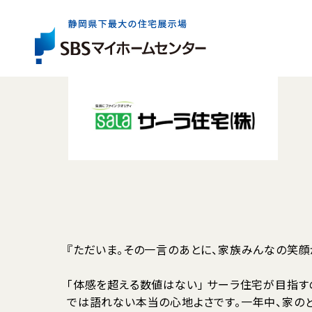
展示場一覧
住宅会社を
お役立ち
情報
さがす
イベント・
キャンペー
展示場は県内全域に6か所。
出展している住宅会社は約40社。
住まいづくりの基礎知識やコラム、資金情報など
まずはお近くの展示場へお気軽にお越しください
ご家族にぴったりの特徴やテイストの住宅会社を
住まいの検討からアフターケアまで、
気軽に、効率よく住まいづくりを検討いただけるイ
お探しいただけます。
知っておきたいお役立ち情報をご案内します。
ご成約者の方へのプレゼントキャンペーンなど、
展示場一覧トップ
『ただいま。その一言のあとに、家族みんなの笑顔
マイホームをお考えのご家族に嬉しい企画をご案
イベント・キャンペーントップ
「体感を超える数値はない」 サーラ住宅が目指す
では語れない本当の心地よさです。一年中、家の