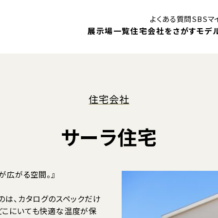
よくある質問
SBS
展示場一覧
住宅会社をさがす
モデ
はじめての住まいづくり講座
住宅会社
御殿場展示場
ン
サーラ住宅
モデルハウス
モ
静岡展示場
見学予約
キャンペーン
1DA
住まいに関する補助金・助成金
！
ベントや、
住宅会社検索
展示場イベント
が広がる空間。』
内します。
のは、カタログのスペックだけ
モデルハウスインフォメーション
どこにいても快適な温度が保