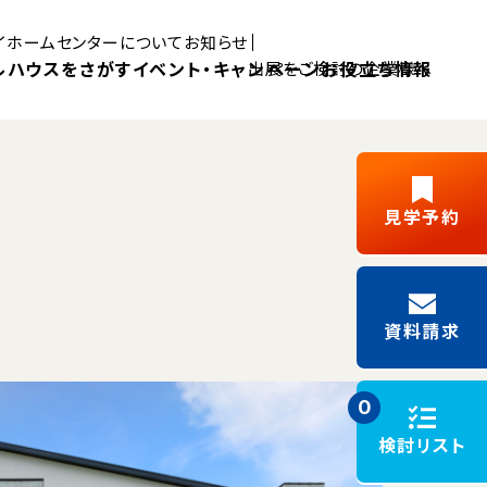
マイホームセンターについて
お知らせ
ルハウスをさがす
イベント・キャンペーン
お役立ち情報
出展をご検討の企業様へ
Pick UP MYHOME
見学予約
三島展示場
富士展示場
デルハウス
新築ご成約
藤枝展示場
浜松展示場
Y見学
フリーパス
キャンペーン
資料請求
施工事例
モデルハウスイベント
0
検討リスト