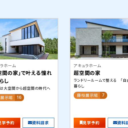
ュラホーム
アキュラホーム
空間の家」で叶える憧れ
超空間の家
らし
ランドリールームで整える 「自
暮らし
いは大空間から超空間の時代へ
藤枝展示場
7
岡展示場
16
見学予約
資料請求
見学予約
資料