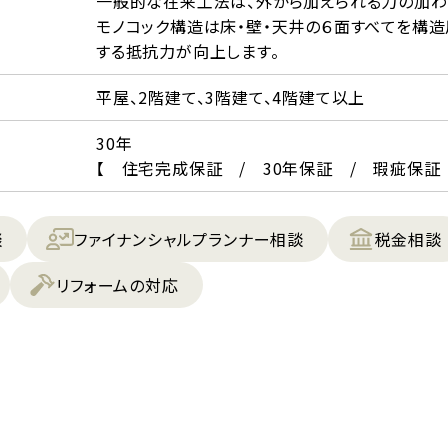
一般的な在来工法は、外から加えられる力の加わ
モノコック構造は床・壁・天井の６面すべてを構
する抵抗力が向上します。
平屋、2階建て、3階建て、4階建て以上
30年
【 住宅完成保証 / 30年保証 / 瑕疵保証
談
ファイナンシャルプランナー相談
税金相談
リフォームの対応