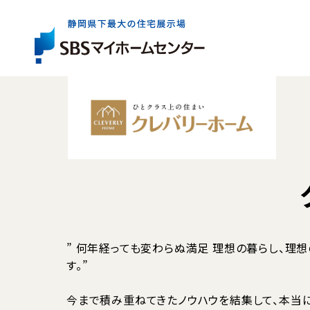
展示場一覧
住宅会社を
お役立ち
情報
さがす
イベント・
キャンペー
展示場は県内全域に6か所。
出展している住宅会社は約40社。
住まいづくりの基礎知識やコラム、資金情報など
まずはお近くの展示場へお気軽にお越しください
ご家族にぴったりの特徴やテイストの住宅会社を
住まいの検討からアフターケアまで、
気軽に、効率よく住まいづくりを検討いただけるイ
お探しいただけます。
知っておきたいお役立ち情報をご案内します。
ご成約者の方へのプレゼントキャンペーンなど、
展示場一覧トップ
” 何年経っても変わらぬ満足 理想の暮らし、理
マイホームをお考えのご家族に嬉しい企画をご案
す。”
イベント・キャンペーントップ
今まで積み重ねてきたノウハウを結集して、本当