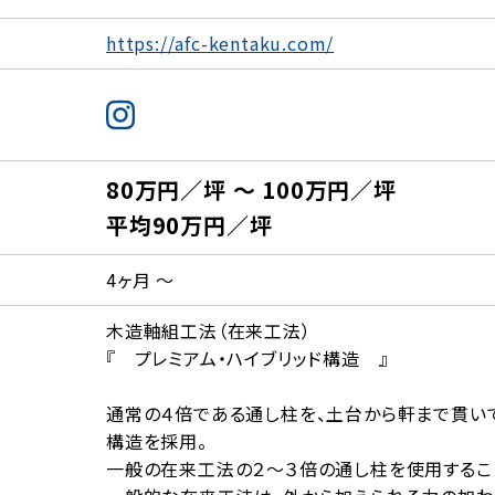
https://afc-kentaku.com/
80万円／坪 ～ 100万円／坪
平均90万円／坪
4ヶ月 ～
木造軸組工法（在来工法）
『 プレミアム・ハイブリッド構造 』
通常の４倍である通し柱を、土台から軒まで貫いて一
構造を採用。
一般の在来工法の２〜３倍の通し柱を使用するこ