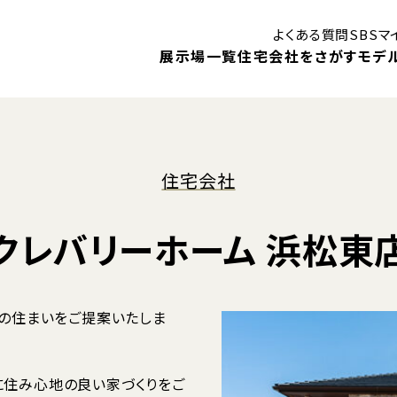
よくある質問
SBS
展示場一覧
住宅会社をさがす
モデ
はじめての住まいづくり講座
住宅会社
御殿場展示場
ン
クレバリーホーム 浜松東
モデルハウス
モ
静岡展示場
見学予約
キャンペーン
1DA
住まいに関する補助金・助成金
！
ベントや、
住宅会社検索
展示場イベント
想の住まいをご提案いたしま
内します。
モデルハウスインフォメーション
に住み心地の良い家づくりをご