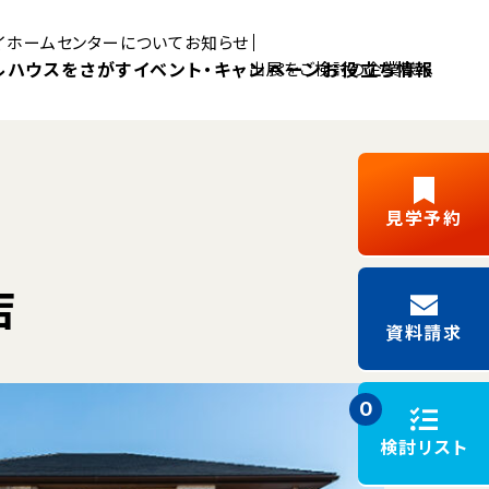
マイホームセンターについて
お知らせ
ルハウスをさがす
イベント・キャンペーン
お役立ち情報
出展をご検討の企業様へ
Pick UP MYHOME
見学予約
三島展示場
富士展示場
店
デルハウス
新築ご成約
藤枝展示場
浜松展示場
Y見学
フリーパス
キャンペーン
資料請求
施工事例
モデルハウスイベント
0
検討リスト