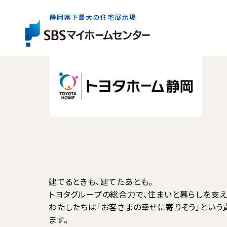
展示場一覧
住宅会社を
お役立ち
情報
さがす
イベント・
キャンペー
展示場は県内全域に6か所。
出展している住宅会社は約40社。
住まいづくりの基礎知識やコラム、資金情報など
まずはお近くの展示場へお気軽にお越しください
ご家族にぴったりの特徴やテイストの住宅会社を
住まいの検討からアフターケアまで、
気軽に、効率よく住まいづくりを検討いただけるイ
お探しいただけます。
知っておきたいお役立ち情報をご案内します。
ご成約者の方へのプレゼントキャンペーンなど、
展示場一覧トップ
建てるときも、建てたあとも。
マイホームをお考えのご家族に嬉しい企画をご案
トヨタグループの総合力で、住まいと暮らしを支え
イベント・キャンペーントップ
わたしたちは「お客さまの幸せに寄りそう」という
ます。