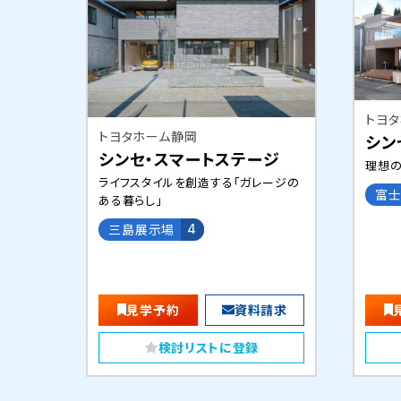
トヨ
トヨタホーム静岡
シン
シンセ・スマートステージ
理想
ライフスタイルを創造する「ガレージの
富
ある暮らし」
三島展示場
4
見学予約
資料請求
検討リストに登録