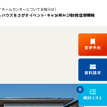
マイホームセンターについて
お知らせ
ルハウスをさがす
イベント・キャンペーン
お役立ち情報
出展をご検討の企業様へ
Pick UP MYHOME
見学予約
三島展示場
富士展示場
デルハウス
新築ご成約
藤枝展示場
浜松展示場
Y見学
フリーパス
キャンペーン
資料請求
施工事例
モデルハウスイベント
0
検討リスト