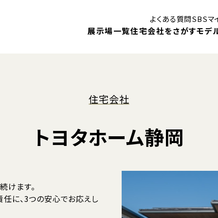
よくある質問
SBS
展示場一覧
住宅会社をさがす
モデ
はじめての住まいづくり講座
住宅会社
御殿場展示場
ン
トヨタホーム静岡
モデルハウス
モ
静岡展示場
見学予約
キャンペーン
1DA
住まいに関する補助金・助成金
！
ベントや、
住宅会社検索
展示場イベント
内します。
続けます。
責任に、3つの安心でお応えし
モデルハウスインフォメーション