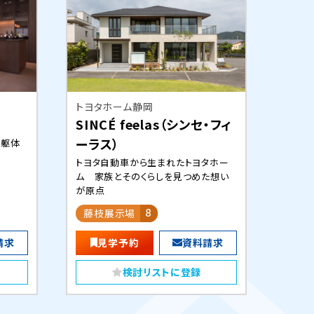
トヨタホーム静岡
SINCÉ feelas（シンセ・フィ
ーラス）
久躯体
トヨタ自動車から生まれたトヨタホー
ム 家族とそのくらしを見つめた想い
が原点
藤枝展示場
8
請求
見学予約
資料請求
検討リストに登録