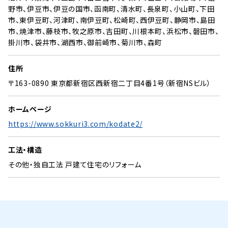
野市、伊豆市、伊豆の国市、函南町、清水町、長泉町、小山町、下田
市、東伊豆町、河津町、南伊豆町、松崎町、西伊豆町、静岡市、島田
市、焼津市、藤枝市、牧之原市、吉田町、川根本町、浜松市、磐田市、
掛川市、袋井市、湖西市、御前崎市、菊川市、森町
住所
〒163-0890 東京都新宿区西新宿二丁目4番1号（新宿NSビル）
ホームページ
https://www.sokkuri3.com/kodate2/
工法・構造
その他・独自工法 戸建て住宅のリフォーム