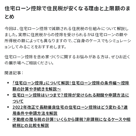
住宅ローン控除で住民税が安くなる理由と上限額のま
とめ
今回は、住宅ローン控除で減額される住民税の仕組みについて解説し
ました。実際に住民税からの控除を受けられるかは住宅ローンの額や
所得税の額によっても異なりますので、ご自身のケースでもシミュレーシ
ョンしてみることをおすすめします。
住宅ローン控除を含め家づくりに関するお悩みがある方は、ぜひお近く
の展示場へご相談ください。
関連記事：
「住宅ローン控除」について解説！住宅ローン控除の条件編〜控除
額の計算や手続きを解説〜
住宅ローン控除はいつまで？控除が受けられる期間や申請方法に
ついて
2022
年改正で長期優良住宅の住宅ローン控除はどう変わる？適
用条件や申請方法を解説
不動産の贈与税の計算！いくらから課税？非課税になるケースや相
続税との比較を解説