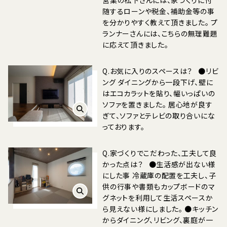
随するローンや税金、補助金等の事
を分かりやすく教えて頂きました。 プ
ランナーさんには、こちらの無理難題
に応えて頂きました。
Q.お気に入りのスペースは？ ●リビ
ング ダイニングから一段下げ、壁に
はエコカラットを貼り、幅いっぱいの
ソファを置きました。 居心地が良す
ぎて、ソファとテレビの取り合いにな
っております。
Q.家づくりでこだわった、工夫して良
かった点は？ ●生活感が出ない様
にした事 冷蔵庫の配置を工夫し、子
供の行事や書類もカップボードのマ
グネットを利用して生活スペースか
ら見えない様にしました。 ●キッチン
からダイニング、リビング、裏庭が一