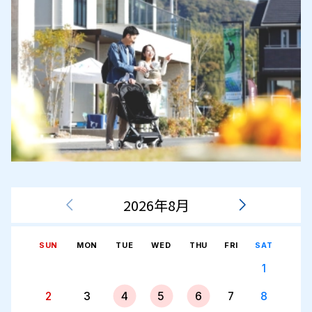
2026年8月
SUN
MON
TUE
WED
THU
FRI
SAT
1
2
3
4
5
6
7
8