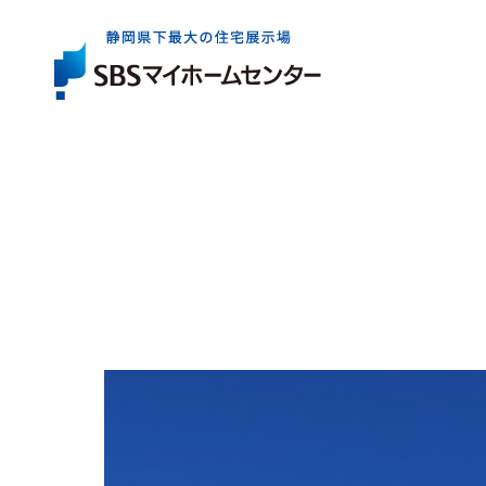
展示場一覧
住宅会社を
お役立ち
情報
さがす
イベント・
キャンペー
展示場は県内全域に6か所。
出展している住宅会社は約40社。
住まいづくりの基礎知識やコラム、資金情報など
まずはお近くの展示場へお気軽にお越しください
ご家族にぴったりの特徴やテイストの住宅会社を
住まいの検討からアフターケアまで、
気軽に、効率よく住まいづくりを検討いただけるイ
お探しいただけます。
知っておきたいお役立ち情報をご案内します。
ご成約者の方へのプレゼントキャンペーンなど、
展示場一覧トップ
マイホームをお考えのご家族に嬉しい企画をご案
イベント・キャンペーントップ