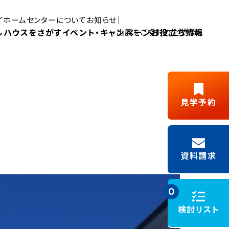
マイホームセンターについて
お知らせ
ルハウスをさがす
イベント・キャンペーン
お役立ち情報
出展をご検討の企業様へ
Pick UP MYHOME
見学予約
三島展示場
富士展示場
デルハウス
新築ご成約
藤枝展示場
浜松展示場
Y見学
フリーパス
キャンペーン
資料請求
施工事例
モデルハウスイベント
0
検討リスト