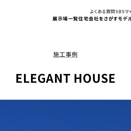
よくある質問
SBS
展示場一覧
住宅会社をさがす
モデ
施工事例
はじめての住まいづくり講座
御殿場展示場
ン
ELEGANT HOUSE
モデルハウス
モ
静岡展示場
見学予約
キャンペーン
1DA
住まいに関する補助金・助成金
！
ベントや、
住宅会社検索
展示場イベント
内します。
モデルハウスインフォメーション