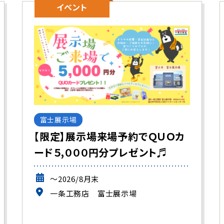
イベント
富士展示場
【限定】展示場来場予約でＱＵＯカ
ード５,０００円分プレゼント♬
～2026/8月末
一条工務店 富士展示場