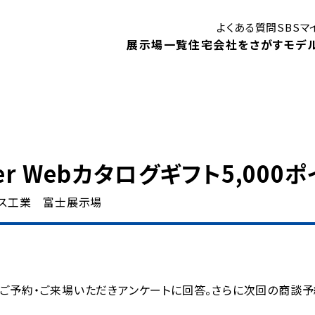
よくある質問
SBS
展示場一覧
住宅会社をさがす
モデ
はじめての住まいづくり講座
御殿場展示場
ン
er Webカタログギフト5,000
モデルハウス
モ
ス工業 富士展示場
静岡展示場
見学予約
キャンペーン
1DA
住まいに関する補助金・助成金
！
ベントや、
住宅会社検索
展示場イベント
内します。
にご予約・ご来場いただきアンケートに回答。さらに次回の商談予
モデルハウスインフォメーション