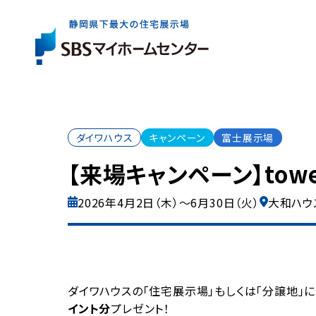
展示場一覧
住宅会社を
お役立ち
情報
さがす
ダイワハウス
キャンペーン
富士展示場
イベント・
キャンペー
【来場キャンペーン】tow
展示場は県内全域に6か所。
出展している住宅会社は約40社。
住まいづくりの基礎知識やコラム、資金情報など
2026年4月2日（木）～6月30日（火）
大和ハウ
まずはお近くの展示場へお気軽にお越しください
ご家族にぴったりの特徴やテイストの住宅会社を
住まいの検討からアフターケアまで、
気軽に、効率よく住まいづくりを検討いただけるイ
お探しいただけます。
知っておきたいお役立ち情報をご案内します。
ご成約者の方へのプレゼントキャンペーンなど、
展示場一覧トップ
マイホームをお考えのご家族に嬉しい企画をご案
イベント・キャンペーントップ
ダイワハウスの「住宅展示場」もしくは「分譲地」
イント分
プレゼント！