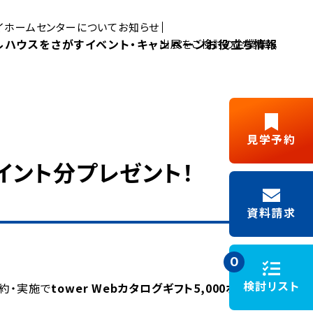
マイホームセンターについて
お知らせ
ルハウスをさがす
イベント・キャンペーン
お役立ち情報
出展をご検討の企業様へ
Pick UP MYHOME
見学予約
三島展示場
富士展示場
ポイント分プレゼント！
デルハウス
新築ご成約
藤枝展示場
浜松展示場
Y見学
フリーパス
キャンペーン
資料請求
施工事例
モデルハウスイベント
0
検討リスト
約・実施で
tower Webカタログギフト5,000ポ