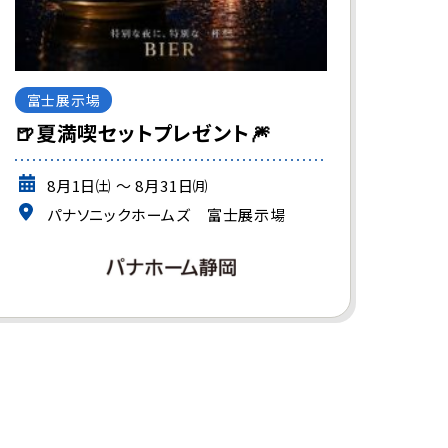
富士展示場
🍺夏満喫セットプレゼント🎆
8月1日㈯ ～ 8月31日㈪
パナソニックホームズ 富士展示場