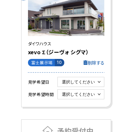
ダイワハウス
xevo Σ（ジーヴォ シグマ）
削除する
富士展示場
10
見学希望日
見学希望時間
予約受付中