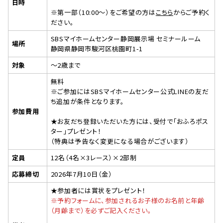
日時
※第一部（10:00～）をご希望の方は
こちら
からご予約く
ださい。
SBSマイホームセンター静岡展示場 セミナールーム
場所
静岡県静岡市駿河区桃園町1-1
対象
〜2歳まで
無料
※ご参加にはSBSマイホームセンター公式LINEの友だ
ち追加が条件となります。
参加費用
★お友だち登録いただいた方には、受付で「おふろポス
ター」プレゼント！
（特典は予告なく変更になる場合がございます）
定員
12名（4名×3レース）×2部制
応募締切
2026年7月10日（金）
★参加者には賞状をプレゼント！
※予約フォームに、参加されるお子様のお名前と年齢
（月齢まで）を必ずご記入ください。