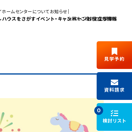
マイホームセンターについて
お知らせ
ルハウスをさがす
イベント・キャンペーン
お役立ち情報
出展をご検討の企業様へ
Pick UP MYHOME
見学予約
三島展示場
富士展示場
デルハウス
新築ご成約
藤枝展示場
浜松展示場
Y見学
フリーパス
キャンペーン
資料請求
施工事例
モデルハウスイベント
0
検討リスト