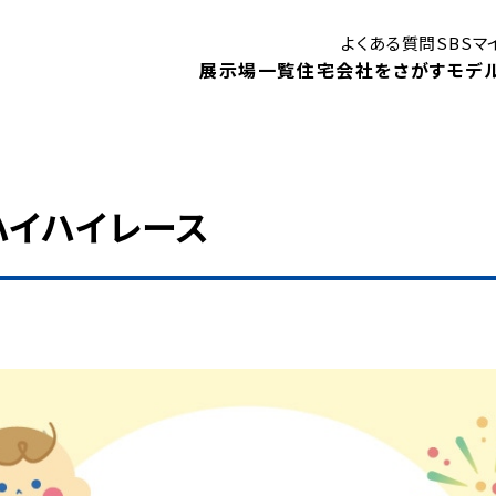
よくある質問
SBS
展示場一覧
住宅会社をさがす
モデ
ハイハイレース
はじめての住まいづくり講座
御殿場展示場
ン
モデルハウス
モ
静岡展示場
見学予約
キャンペーン
1DA
住まいに関する補助金・助成金
！
ベントや、
住宅会社検索
展示場イベント
内します。
モデルハウスインフォメーション