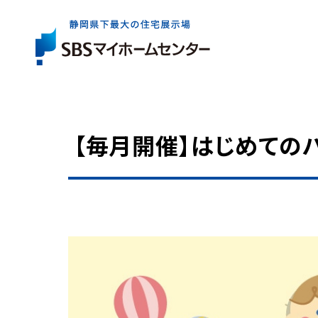
【毎月開催】はじめての
展示場一覧
住宅会社を
お役立ち
情報
さがす
イベント・
キャンペー
展示場は県内全域に6か所。
出展している住宅会社は約40社。
住まいづくりの基礎知識やコラム、資金情報など
まずはお近くの展示場へお気軽にお越しください
ご家族にぴったりの特徴やテイストの住宅会社を
住まいの検討からアフターケアまで、
気軽に、効率よく住まいづくりを検討いただけるイ
お探しいただけます。
知っておきたいお役立ち情報をご案内します。
ご成約者の方へのプレゼントキャンペーンなど、
展示場一覧トップ
マイホームをお考えのご家族に嬉しい企画をご案
イベント・キャンペーントップ