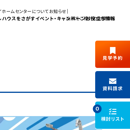
マイホームセンターについて
お知らせ
ルハウスをさがす
イベント・キャンペーン
お役立ち情報
出展をご検討の企業様へ
Pick UP MYHOME
見学予約
三島展示場
富士展示場
デルハウス
新築ご成約
藤枝展示場
浜松展示場
Y見学
フリーパス
キャンペーン
資料請求
施工事例
モデルハウスイベント
0
検討リスト