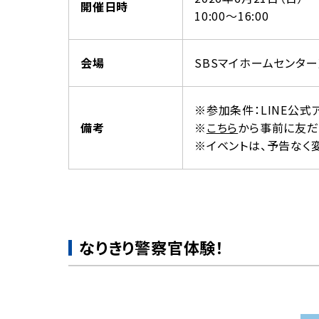
開催日時
10:00～16:00
会場
SBSマイホームセンタ
※参加条件：LINE公式
備考
※
こちら
から事前に友だ
※イベントは、予告なく
なりきり警察官体験！