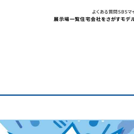
よくある質問
SBS
展示場一覧
住宅会社をさがす
モデ
はじめての住まいづくり講座
御殿場展示場
ン
モデルハウス
モ
静岡展示場
見学予約
キャンペーン
1DA
住まいに関する補助金・助成金
！
ベントや、
住宅会社検索
展示場イベント
内します。
モデルハウスインフォメーション