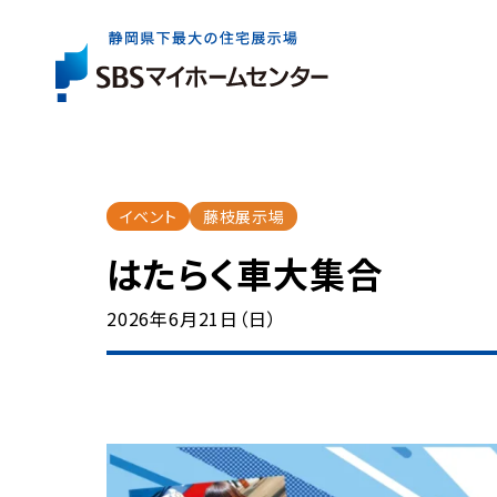
展示場一覧
住宅会社を
お役立ち
情報
さがす
イベント
藤枝展示場
イベント・
キャンペー
はたらく車大集合
展示場は県内全域に6か所。
出展している住宅会社は約40社。
住まいづくりの基礎知識やコラム、資金情報など
2026年6月21日（日）
まずはお近くの展示場へお気軽にお越しください
ご家族にぴったりの特徴やテイストの住宅会社を
住まいの検討からアフターケアまで、
気軽に、効率よく住まいづくりを検討いただけるイ
お探しいただけます。
知っておきたいお役立ち情報をご案内します。
ご成約者の方へのプレゼントキャンペーンなど、
展示場一覧トップ
マイホームをお考えのご家族に嬉しい企画をご案
イベント・キャンペーントップ