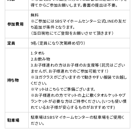
得てからご参加お願いします。書面の提出は不要。
無料
※ご参加にはSBSマイホームセンター公式LINEの友だ
参加費用
ち追加が条件となります。
（当日現地にてご登録をお願いさせて頂きます）
定員
9名（定員になり次第締め切り）
1.タオル
2.お飲み物
3.お子様連れの方はお子様のお支度等（託児はござい
ませんが、お子様連れでのご参加可能です！）
※ヨガクラスがございますので動きやすい服装でお越し
持ち物
ください。
※マットはこちらでご準備ございます。
※お子様連れの方でマットの上に敷くタオルケットやブ
ランケットが必要な方はご持参ください。(いつも使い慣
れているお子様が安心するものがおすすめです)
駐車場はSBSマイホームセンターの駐車場をご使用く
駐車場
ださい。