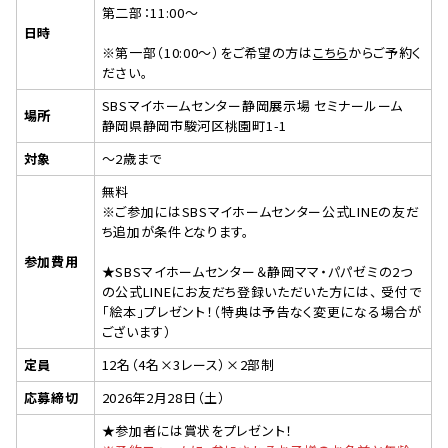
第二部：11:00～
日時
※第一部（10:00～）をご希望の方は
こちら
からご予約く
ださい。
SBSマイホームセンター静岡展示場 セミナールーム
場所
静岡県静岡市駿河区桃園町1-1
対象
〜2歳まで
無料
※ご参加にはSBSマイホームセンター公式LINEの友だ
ち追加が条件となります。
参加費用
★SBSマイホームセンター＆静岡ママ・パパゼミの2つ
の公式LINEにお友だち登録いただいた方には、 受付で
「絵本」プレゼント！（特典は予告なく変更になる場合が
ございます）
定員
12名（4名×3レース）×2部制
応募締切
2026年2月28日（土）
★参加者には賞状をプレゼント！