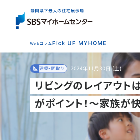
Pick UP MYHOME
Webコラム
展示場一覧
住宅会社を
お役立ち
情報
さがす
2024年11月30日 (土)
建築・間取り
イベント・
キャンペー
リビングのレイアウト
展示場は県内全域に6か所。
出展している住宅会社は約40社。
住まいづくりの基礎知識やコラム、資金情報など
まずはお近くの展示場へお気軽にお越しください
ご家族にぴったりの特徴やテイストの住宅会社を
住まいの検討からアフターケアまで、
気軽に、効率よく住まいづくりを検討いただけるイ
がポイント！～家族が
お探しいただけます。
知っておきたいお役立ち情報をご案内します。
ご成約者の方へのプレゼントキャンペーンなど、
展示場一覧トップ
マイホームをお考えのご家族に嬉しい企画をご案
イベント・キャンペーントップ