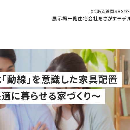
よくある質問
SBS
展示場一覧
住宅会社をさがす
モデ
はじめての住まいづくり講座
御殿場展示場
ン
は「動線」を意識した家具配置
モデルハウス
モ
静岡展示場
見学予約
キャンペーン
1DA
住まいに関する補助金・助成金
！
ベントや、
快適に暮らせる家づくり～
住宅会社検索
展示場イベント
内します。
モデルハウスインフォメーション