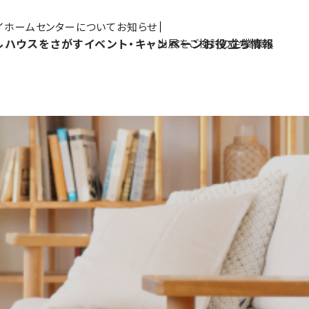
マイホームセンターについて
お知らせ
ルハウスをさがす
イベント・キャンペーン
お役立ち情報
出展をご検討の企業様へ
Pick UP MYHOME
三島展示場
富士展示場
デルハウス
新築ご成約
藤枝展示場
浜松展示場
Y見学
フリーパス
キャンペーン
施工事例
モデルハウスイベント