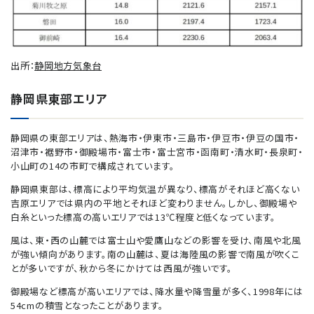
出所：
静岡地方気象台
静岡県東部エリア
静岡県の東部エリアは、熱海市・伊東市・三島市・伊豆市・伊豆の国市・
沼津市・裾野市・御殿場市・富士市・富士宮市・函南町・清水町・長泉町・
小山町の14の市町で構成されています。
静岡県東部は、標高により平均気温が異なり、標高がそれほど高くない
吉原エリアでは県内の平地とそれほど変わりません。しかし、御殿場や
白糸といった標高の高いエリアでは13℃程度と低くなっています。
風は、東・西の山麓では富士山や愛鷹山などの影響を受け、南風や北風
が強い傾向があります。南の山麓は、夏は海陸風の影響で南風が吹くこ
とが多いですが、秋から冬にかけては西風が強いです。
御殿場など標高が高いエリアでは、降水量や降雪量が多く、1998年には
54cmの積雪となったことがあります。