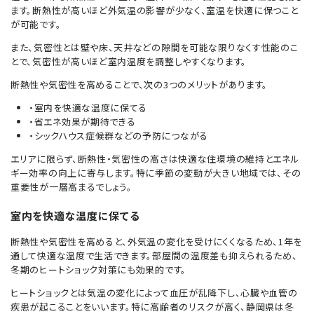
ます。断熱性が高いほど外気温の影響が少なく、室温を快適に保つこと
が可能です。
また、気密性とは壁や床、天井などの隙間を可能な限りなくす性能のこ
とで、気密性が高いほど室内温度を調整しやすくなります。
断熱性や気密性を高めることで、次の3つのメリットがあります。
・室内を快適な温度に保てる
・省エネ効果が期待できる
・シックハウス症候群などの予防につながる
エリアに限らず、断熱性・気密性の高さは快適な住環境の維持とエネル
ギー効率の向上に寄与します。特に季節の変動が大きい地域では、その
重要性が一層高まるでしょう。
室内を快適な温度に保てる
断熱性や気密性を高めると、外気温の変化を受けにくくなるため、1年を
通して快適な温度で生活できます。部屋間の温度差も抑えられるため、
冬期のヒートショック対策にも効果的です。
ヒートショックとは気温の変化によって血圧が乱降下し、心臓や血管の
疾患が起こることをいいます。特に高齢者のリスクが高く、静岡県は冬