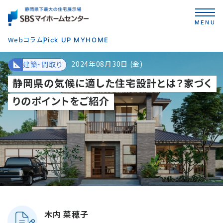
MENU
Webコラム
Pick UP MYHOME
2024年08月30日 (金)
建築・間取り
静岡県の気候に適した住宅設計とは？家づく
りのポイントをご紹介
木内 菜穂子