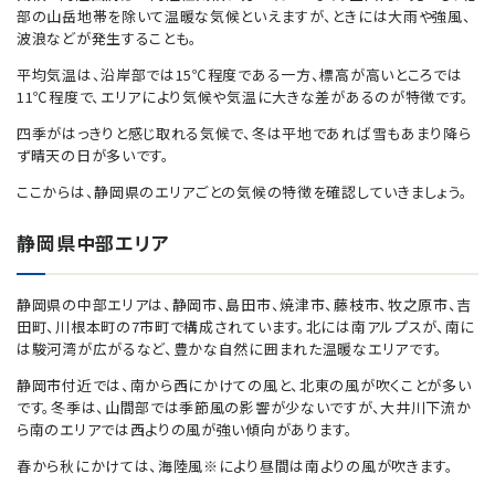
部の山岳地帯を除いて温暖な気候といえますが、ときには大雨や強風、
波浪などが発生することも。
平均気温は、沿岸部では15℃程度である一方、標高が高いところでは
11℃程度で、エリアにより気候や気温に大きな差があるのが特徴です。
四季がはっきりと感じ取れる気候で、冬は平地であれば雪もあまり降ら
ず晴天の日が多いです。
ここからは、静岡県のエリアごとの気候の特徴を確認していきましょう。
静岡県中部エリア
静岡県の中部エリアは、静岡市、島田市、焼津市、藤枝市、牧之原市、吉
田町、川根本町の7市町で構成されています。北には南アルプスが、南に
は駿河湾が広がるなど、豊かな自然に囲まれた温暖なエリアです。
静岡市付近では、南から西にかけての風と、北東の風が吹くことが多い
です。冬季は、山間部では季節風の影響が少ないですが、大井川下流か
ら南のエリアでは西よりの風が強い傾向があります。
春から秋にかけては、海陸風※により昼間は南よりの風が吹きます。