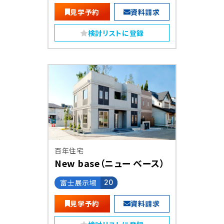
見学予約
資料請求
検討リストに登録
百年住宅
New base（ニュー ベース）
富士展示場
20
見学予約
資料請求