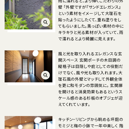
雨に濡れると、より輝くこだわりの外
壁 「外壁ですが『サンドエレガンス』
という素材をイメージして大理石を
貼ったようにしたくて、重ね塗りをし
てもらいました。黒っぽい素材の中に
キラキラと光る素材が入っていて、雨
で濡れるとより綺麗に見えます。
風と光を取り入れるエレガンスな玄
関スペース 玄関ポーチの木目調の
縦格子は目隠しや庇としての役割だ
けでなく、風や光も取り入れます。大
理石風の外壁とマッチして外観全体
を更に和モダンの雰囲気に。 玄関扉
を開けると消臭効果もあるというス
ケール感のある杉板のオブジェが迎
えてくれています。
キッチン・リビングから眺める坪庭の
モミジと梅の小鉢で一年中楽しく 階