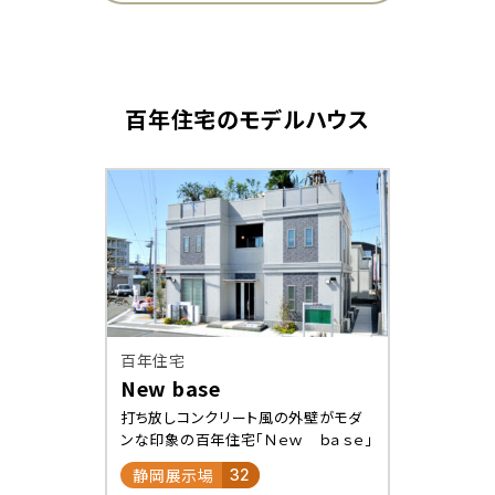
百年住宅
のモデルハウス
百年住宅
New base
打ち放しコンクリート風の外壁がモダ
ンな印象の百年住宅「Ｎｅｗ ｂａｓｅ」
静岡展示場
32