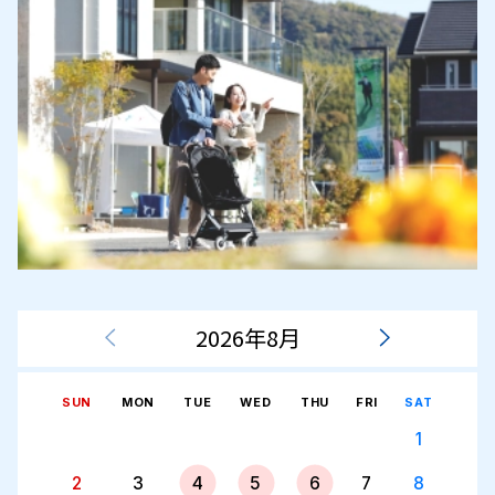
2026年8月
SUN
MON
TUE
WED
THU
FRI
SAT
1
2
3
4
5
6
7
8