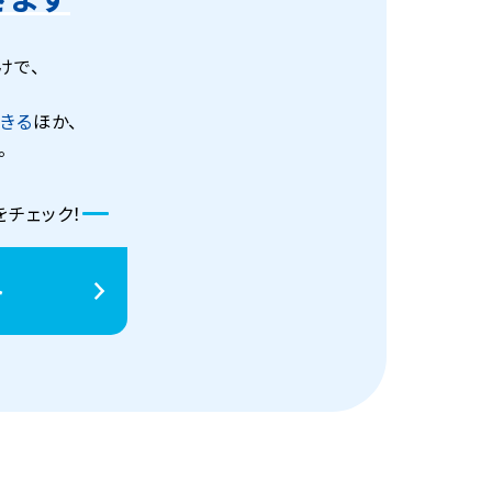
けで、
きる
ほか、
。
チェック！
ト