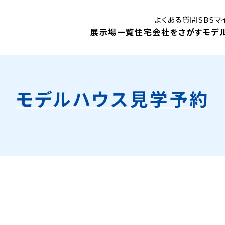
よくある質問
SBS
展示場一覧
住宅会社をさがす
モデ
モデルハウス見学予約
はじめての住まいづくり講座
御殿場展示場
ン
モデルハウス
モ
静岡展示場
見学予約
キャンペーン
1DA
住まいに関する補助金・助成金
！
ベントや、
住宅会社検索
展示場イベント
内します。
モデルハウスインフォメーション