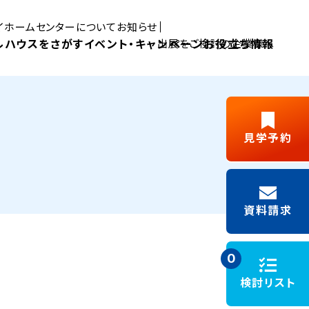
マイホームセンターについて
お知らせ
ルハウスをさがす
イベント・キャンペーン
お役立ち情報
出展をご検討の企業様へ
Pick UP MYHOME
見学予約
三島展示場
富士展示場
デルハウス
新築ご成約
藤枝展示場
浜松展示場
Y見学
フリーパス
キャンペーン
資料請求
施工事例
モデルハウスイベント
0
検討リスト