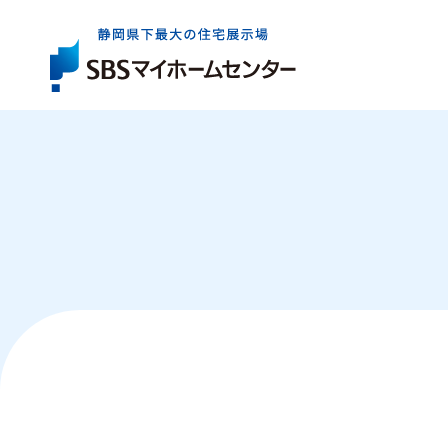
展示場一覧
住宅会社を
お役立ち
情報
さがす
イベント・
キャンペー
展示場は県内全域に6か所。
出展している住宅会社は約40社。
住まいづくりの基礎知識やコラム、資金情報など
まずはお近くの展示場へお気軽にお越しください
ご家族にぴったりの特徴やテイストの住宅会社を
住まいの検討からアフターケアまで、
気軽に、効率よく住まいづくりを検討いただけるイ
お探しいただけます。
知っておきたいお役立ち情報をご案内します。
ご成約者の方へのプレゼントキャンペーンなど、
展示場一覧トップ
マイホームをお考えのご家族に嬉しい企画をご案
イベント・キャンペーントップ