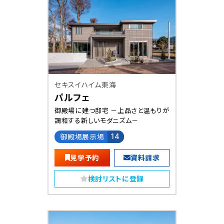
セキスイハイム東海
パルフェ
御殿場に建つ邸宅 －上品さと温もりが
調和する新しいモダニズム－
御殿場展示場
14
見学予約
資料請求
検討リストに登録