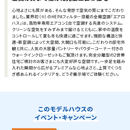
心地よさにも質がある、そんな発想で空気の質にまでこだわり
ました。業界初（※）のHEPAフィルター搭載の全館空調「エアロ
ハス」は、高効率専用エアコン1台で空調する先進のシステム。
クリーンな空気をすみずみまで届けるとともに、家中の温度を
コントロールして夏も冬も快適に過ごせます。強固な構造と快
適・新空調によって大空間、大開口も可能に。こだわりの邸宅外
観と共に、人気の大容量パントリーやパウダーコーナー付きの
ウォークインクローゼットもご覧頂けます。完全分離型の2世帯
住宅ご検討のお客さまにも大変好評な空間です。一歩足を踏み
入れた瞬間から広がるプレミアムな心地よさと、上質でくつろ
ぎ感あふれるインテリアを、どうぞ展示場でご体験ください。
このモデルハウスの
イベント・キャンペーン