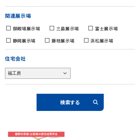
関連展示場
御殿場
展示場
三島
展示場
富士
展示場
静岡
展示場
藤枝
展示場
浜松
展示場
住宅会社
検索する