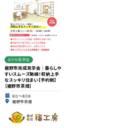
おうち見学会
裾野市完成見学会｜暮らしや
すいスムーズ動線！収納上手
なスッキリ住まい【予約制】
［裾野市茶畑］
8/1～8/16
裾野市茶畑