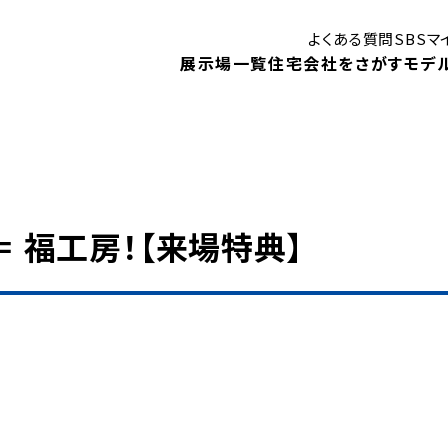
よくある質問
SBS
展示場一覧
住宅会社をさがす
モデ
はじめての住まいづくり講座
御殿場展示場
ン
 ＝ 福工房！【来場特典】
モデルハウス
モ
静岡展示場
見学予約
キャンペーン
1DA
住まいに関する補助金・助成金
！
ベントや、
住宅会社検索
展示場イベント
内します。
モデルハウスインフォメーション