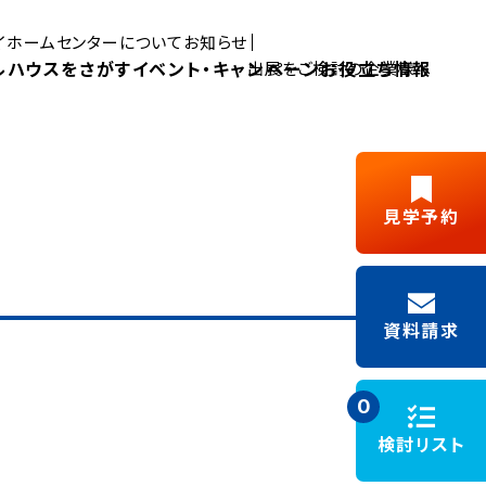
マイホームセンターについて
お知らせ
ルハウスをさがす
イベント・キャンペーン
お役立ち情報
出展をご検討の企業様へ
Pick UP MYHOME
見学予約
三島展示場
富士展示場
デルハウス
新築ご成約
藤枝展示場
浜松展示場
Y見学
フリーパス
キャンペーン
資料請求
施工事例
モデルハウスイベント
0
検討リスト