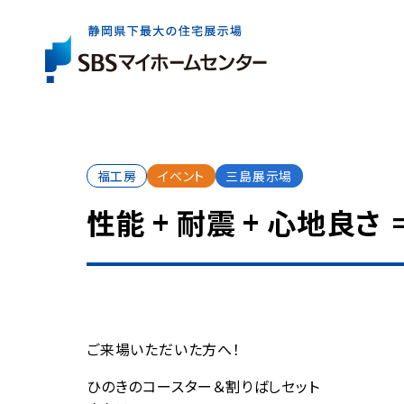
展示場一覧
住宅会社を
お役立ち
情報
さがす
福工房
イベント
三島展示場
イベント・
キャンペー
性能 + 耐震 + 心地良さ
展示場は県内全域に6か所。
出展している住宅会社は約40社。
住まいづくりの基礎知識やコラム、資金情報など
まずはお近くの展示場へお気軽にお越しください
ご家族にぴったりの特徴やテイストの住宅会社を
住まいの検討からアフターケアまで、
気軽に、効率よく住まいづくりを検討いただけるイ
お探しいただけます。
知っておきたいお役立ち情報をご案内します。
ご成約者の方へのプレゼントキャンペーンなど、
展示場一覧トップ
マイホームをお考えのご家族に嬉しい企画をご案
ご来場いただいた方へ！
イベント・キャンペーントップ
ひのきのコースター＆割りばしセット