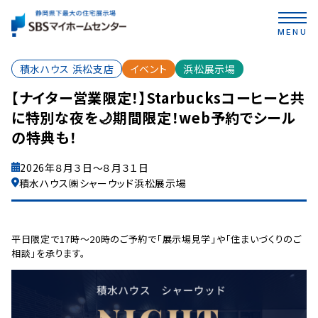
MENU
積水ハウス 浜松支店
イベント
浜松展示場
【ナイター営業限定！】Starbucksコーヒーと共
に特別な夜を🌙期間限定！web予約でシール
の特典も！
2026年８月３日～８月３１日
積水ハウス㈱シャーウッド浜松展示場
平日限定で17時～20時のご予約で「展示場見学」や「住まいづくりのご
相談」を承ります。