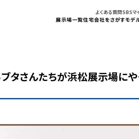
よくある質問
SBS
展示場一覧
住宅会社をさがす
モデ
はじめての住まいづくり講座
御殿場展示場
ン
 可愛いブタさんたちが浜松展示場にや
モデルハウス
モ
静岡展示場
見学予約
キャンペーン
1DA
住まいに関する補助金・助成金
！
ベントや、
住宅会社検索
展示場イベント
内します。
モデルハウスインフォメーション