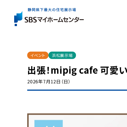
展示場一覧
住宅会社を
お役立ち
情報
さがす
イベント
浜松展示場
イベント・
キャンペー
出張！mipig cafe
展示場は県内全域に6か所。
出展している住宅会社は約40社。
住まいづくりの基礎知識やコラム、資金情報など
2026年7月12日（日）
まずはお近くの展示場へお気軽にお越しください
ご家族にぴったりの特徴やテイストの住宅会社を
住まいの検討からアフターケアまで、
気軽に、効率よく住まいづくりを検討いただけるイ
お探しいただけます。
知っておきたいお役立ち情報をご案内します。
ご成約者の方へのプレゼントキャンペーンなど、
展示場一覧トップ
マイホームをお考えのご家族に嬉しい企画をご案
イベント・キャンペーントップ