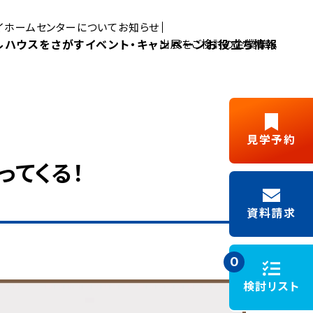
マイホームセンターについて
お知らせ
ルハウスをさがす
イベント・キャンペーン
お役立ち情報
出展をご検討の企業様へ
Pick UP MYHOME
見学予約
三島展示場
富士展示場
ってくる！
デルハウス
新築ご成約
藤枝展示場
浜松展示場
Y見学
フリーパス
キャンペーン
資料請求
施工事例
モデルハウスイベント
0
検討リスト