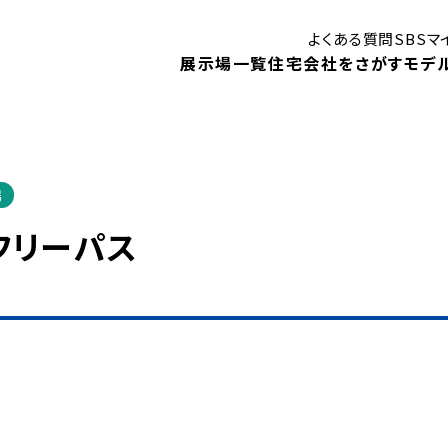
よくある質問
SBS
展示場一覧
住宅会社をさがす
モデ
場
はじめての住まいづくり講座
御殿場展示場
ン
フリーパス
モデルハウス
モ
静岡展示場
見学予約
キャンペーン
1DA
住まいに関する補助金・助成金
！
ベントや、
住宅会社検索
展示場イベント
内します。
モデルハウスインフォメーション