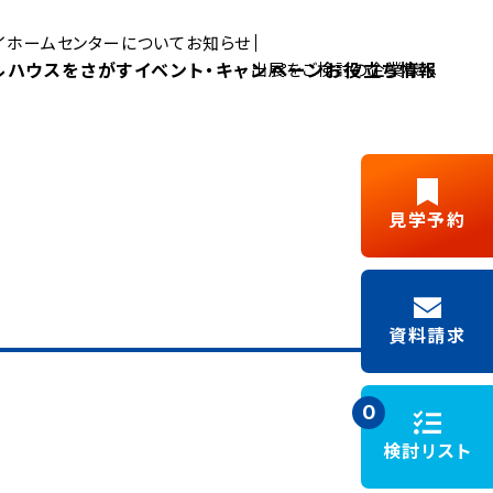
マイホームセンターについて
お知らせ
ルハウスをさがす
イベント・キャンペーン
お役立ち情報
出展をご検討の企業様へ
Pick UP MYHOME
見学予約
三島展示場
富士展示場
デルハウス
新築ご成約
藤枝展示場
浜松展示場
Y見学
フリーパス
キャンペーン
資料請求
施工事例
モデルハウスイベント
0
検討リスト