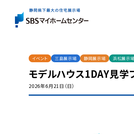
展示場一覧
住宅会社を
お役立ち
情報
さがす
イベント
三島展示場
静岡展示場
浜松展示
イベント・
キャンペー
モデルハウス1DAY見学
展示場は県内全域に6か所。
出展している住宅会社は約40社。
住まいづくりの基礎知識やコラム、資金情報など
2026年6月21日（日）
まずはお近くの展示場へお気軽にお越しください
ご家族にぴったりの特徴やテイストの住宅会社を
住まいの検討からアフターケアまで、
気軽に、効率よく住まいづくりを検討いただけるイ
お探しいただけます。
知っておきたいお役立ち情報をご案内します。
ご成約者の方へのプレゼントキャンペーンなど、
展示場一覧トップ
マイホームをお考えのご家族に嬉しい企画をご案
イベント・キャンペーントップ