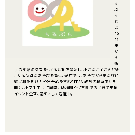
る
ぷ
ら」
と
は
20
21
年
か
ら
親
子の笑顔の時間をつくる活動を開始し、小さなお子さんと楽
しめる特別なあそびを提供。現在では、あそびからまなびに
繋げ非認知能力や好奇心を育むSTEAM教育の教室を幼児
向け、小学生向けに展開。 幼稚園や保育園での子育て支援
イベント企画、講師として活躍中。