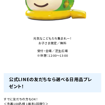
元気なこどもたち集まれー！
お子さま限定／無料
受付・会場／芝生広場
※休憩：12:00〜13:00
公式LINEの友だちなら選べる日用品プレ
ゼント！
すでに友だちの方もOK！
＜先着100名様 1端末1回限り＞