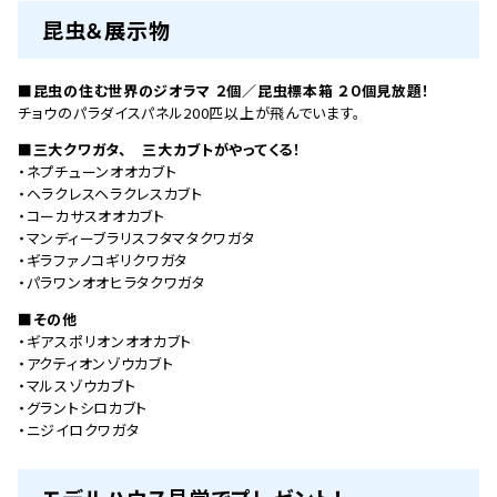
昆虫＆展示物
■昆虫の住む世界のジオラマ ２個／昆虫標本箱 ２０個見放題！
チョウのパラダイスパネル200匹以上が飛んでいます。
■三大クワガタ、 三大カブトがやってくる！
・ネプチューンオオカブト
・ヘラクレスヘラクレスカブト
・コーカサスオオカブト
・マンディーブラリスフタマタクワガタ
・ギラファノコギリクワガタ
・パラワンオオヒラタクワガタ
■その他
・ギアスポリオンオオカブト
・アクティオンゾウカブト
・マルスゾウカブト
・グラントシロカブト
・ニジイロクワガタ