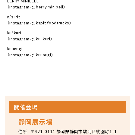
BERRY MINIBELL
（Instagram：
@berry.minibell
）
K’s Pit
（Instagram：
@kspit.foodtrucks
）
ku*kuri
（Instagram：
@ku_kuri
）
kuunugi
（Instagram：
@kuunugi
）
開催会場
静岡展示場
住所
〒421-0114 静岡県静岡市駿河区桃園町1-1