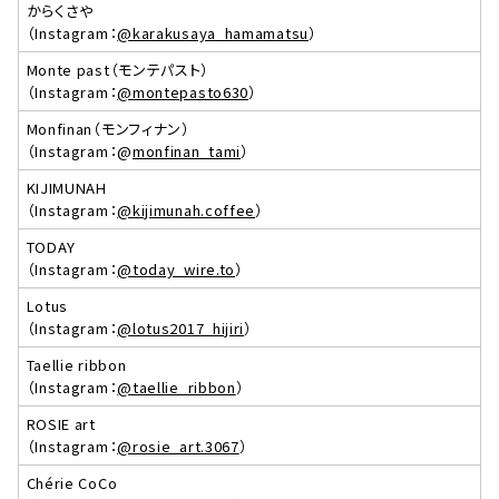
からくさや
（Instagram：
@karakusaya_hamamatsu
）
Monte past（モンテパスト）
（Instagram：
@montepasto630
）
Monfinan（モンフィナン）
（Instagram：@
monfinan_tami
）
KIJIMUNAH
（Instagram：
@kijimunah.coffee
）
TODAY
（Instagram：
@today_wire.to
）
Lotus
（Instagram：
@lotus2017_hijiri
）
Taellie ribbon
（Instagram：
@taellie_ribbon
）
ROSIE art
（Instagram：
@rosie_art.3067
）
Chérie CoCo