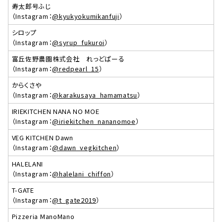
寿太郎号ふじ
（Instagram：
@kyukyokumikanfuji
）
シロップ
（Instagram：
@syrup_fukuroi
）
富丘佐野農園株式会社 れっどぱーる
（Instagram：
@redpearl_15
）
からくさや
（Instagram：
@karakusaya_hamamatsu
）
IRIEKITCHEN NANA NO MOE
（Instagram：
@iriekitchen_nananomoe
）
VEG KITCHEN Dawn
（Instagram：
@dawn_vegkitchen
）
HALELANI
（Instagram：
@halelani_chiffon
）
T-GATE
（Instagram：
@t_gate2019
）
Pizzeria ManoMano