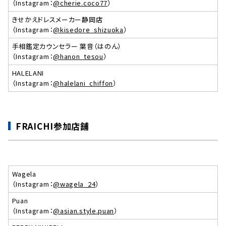
（Instagram：
@cherie.coco77
）
きせかえドレスメーカー静岡店
（Instagram：
@kisedore_shizuoka
）
手相鑑定カウンセラー 葉音（はのん）
（Instagram：
@hanon_tesou
）
HALELANI
（Instagram：
@halelani_chiffon
）
FRAICHI参加店舗
Wagela
（Instagram：
@wagela_24
）
Puan
（Instagram：
@asian.style.puan
）