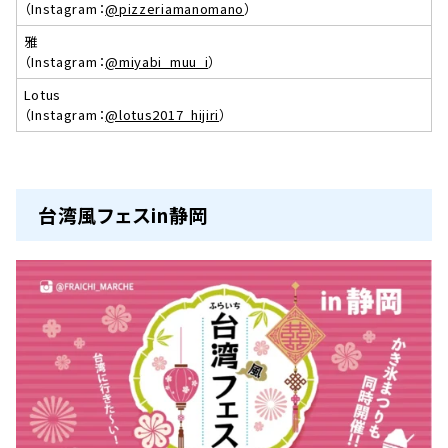
（Instagram：
@pizzeriamanomano
）
雅
（Instagram：
@miyabi_muu_i
）
Lotus
（Instagram：
@lotus2017_hijiri
）
台湾風フェスin静岡