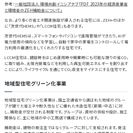
参考：
一般社団法人 環境共創イニシアチブ「PDF 2023年の経済産業省
と環境省のZEH補助金について」
なお、より多くの省エネ関連施設が導入される住宅には、ZEH+のほか
に「次世代HEMS」や「LCCM住宅」もあります。
次世代HEMSは、スマートフォンやパソコンで遠隔管理ができたり、AIが
電力使用の傾向などを学習し、自動で家中の家電をコントロールして電
力利用の最適化をしてくれたりする住宅です。
LCCM住宅は、建設時をはじめ運用時や廃棄時にも可能な限りの省CO₂
に取り組み、太陽光発電などを利用した再生可能エネルギーを創り出す
ことにより、ライフサイクルを通じてCO₂収支をマイナスにする住宅です。
地域型住宅グリーン化事業
地域型住宅グリーン化事業は、国土交通省から選ばれた地域のグルー
プが建てた省エネや耐久性などに優れた木造住宅（新築・中古）に対
し、補助金が交付される制度です。グループは、資材の供給や設計、施工
関係など、主に地域の中小工務店で構成されています。
補助金は、建物の発注主ではなくグループに対して支給されます。発注