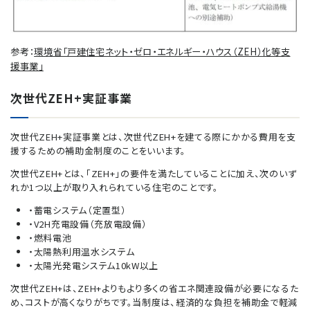
参考：
環境省「戸建住宅ネット・ゼロ・エネルギー・ハウス（ZEH）化等支
援事業」
次世代ZEH+実証事業
次世代ZEH+実証事業とは、次世代ZEH+を建てる際にかかる費用を支
援するための補助金制度のことをいいます。
次世代ZEH+とは、「ZEH+」の要件を満たしていることに加え、次のいず
れか1つ以上が取り入れられている住宅のことです。
・蓄電システム（定置型）
・V2H充電設備（充放電設備）
・燃料電池
・太陽熱利用温水システム
・太陽光発電システム10kW以上
次世代ZEH+は、ZEH+よりもより多くの省エネ関連設備が必要になるた
め、コストが高くなりがちです。当制度は、経済的な負担を補助金で軽減