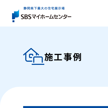
展示場一覧
住宅会社を
お役立ち
情報
さがす
施工事例
イベント・
キャンペー
展示場は県内全域に6か所。
出展している住宅会社は約40社。
住まいづくりの基礎知識やコラム、資金情報など
まずはお近くの展示場へお気軽にお越しください
ご家族にぴったりの特徴やテイストの住宅会社を
住まいの検討からアフターケアまで、
気軽に、効率よく住まいづくりを検討いただけるイ
お探しいただけます。
知っておきたいお役立ち情報をご案内します。
ご成約者の方へのプレゼントキャンペーンなど、
展示場一覧トップ
マイホームをお考えのご家族に嬉しい企画をご案
イベント・キャンペーントップ