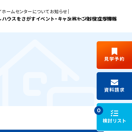
マイホームセンターについて
お知らせ
ルハウスをさがす
イベント・キャンペーン
お役立ち情報
出展をご検討の企業様へ
Pick UP MYHOME
見学予約
三島展示場
富士展示場
デルハウス
新築ご成約
藤枝展示場
浜松展示場
Y見学
フリーパス
キャンペーン
資料請求
施工事例
モデルハウスイベント
0
検討リスト