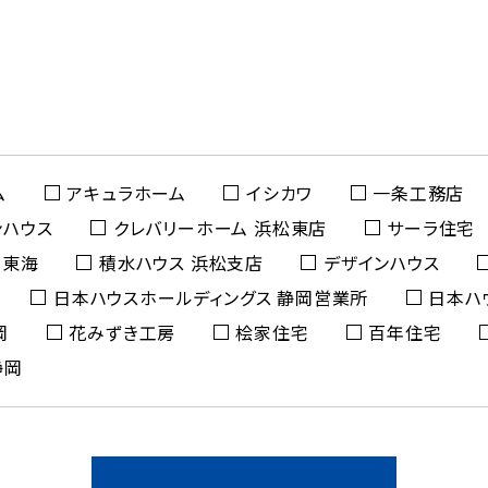
ム
アキュラホーム
イシカワ
一条工務店
ンハウス
クレバリーホーム 浜松東店
サーラ住宅
ム東海
積水ハウス 浜松支店
デザインハウス
日本ハウスホールディングス 静岡営業所
日本ハ
岡
花みずき工房
桧家住宅
百年住宅
静岡