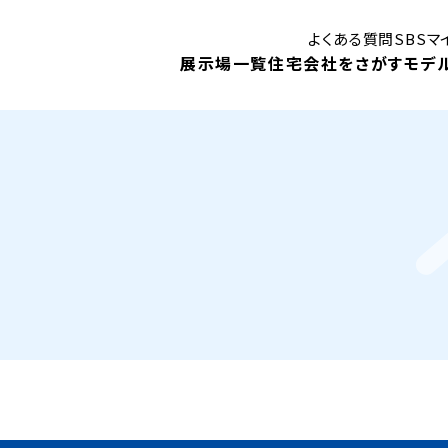
よくある質問
SBS
展示場一覧
住宅会社をさがす
モデ
はじめての住まいづくり講座
御殿場展示場
ン
モデルハウス
モ
静岡展示場
見学予約
キャンペーン
1DA
住まいに関する補助金・助成金
！
ベントや、
住宅会社検索
展示場イベント
内します。
モデルハウスインフォメーション